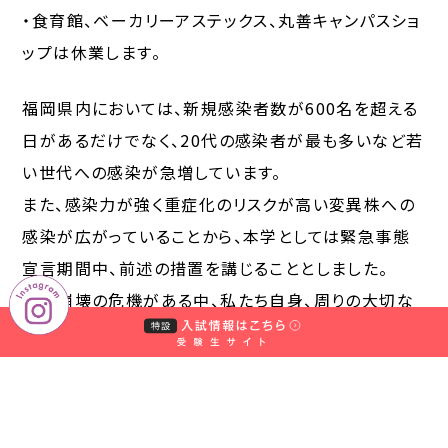
・食育館、ベーカリーアステックス、丸善キャンパスショ
ップは休業します。
福岡県内においては、新規感染者数が600名を超える
日があるだけでなく、20代の感染者が最も多いなど若
い世代への感染が急増しています。
また、感染力が強く重症化のリスクが高い変異株への
感染が広がっていることから、本学としては緊急事態
宣言期間中、前述の措置を講じることとしました。
医療崩壊の危機がある中、私たち自身、周りの大切な
人の命を守るためには、緊急事態宣言が発令されるこ
の期間は、人の流れを最大限抑えるために外出を自粛
し、体調管理・マスク着用・手洗い等手指消毒を徹底す
るなど、各自ができる最大限の対策を行ってください。