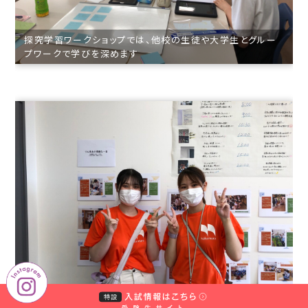
学
探究学習ワークショップでは、他校の生徒や大学生とグルー
校
プワークで学びを深めます
法
人
中
村
学
園
中
村
学
園
大
学・
中
村
学
学科の学びが伝わる展示は学生の手作りです
園