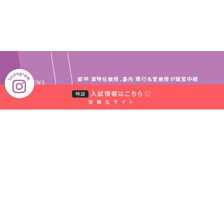
都甲 潔特任教授、島内 博行名誉教授が瑞宝中綬
TOP
NEWS
章を受章
｜
｜
中村学園グループ
教員・事務職員募集
｜
｜
取材のお申し込みについて
お問い合わせ窓口一覧
｜
サイトマップ
個人情報保護規程