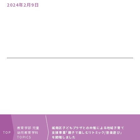
2024年2月9日
教育学部 児童
城南区子どもプラザとの共催による地域子育て
TOP
幼児教育学科
支援事業「親子で楽しむリトミック/音楽遊び」
TOPICS
を開催しました