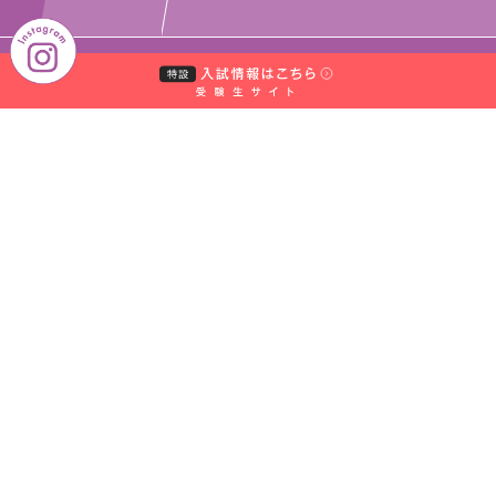
｜
｜
中村学園グループ
教員・事務職員募集
｜
｜
取材のお申し込みについて
お問い合わせ窓口一覧
｜
サイトマップ
個人情報保護規程
〒814-0198 福岡県福岡市城南区別府5-7-1
【TEL】092-851-2531（代表）