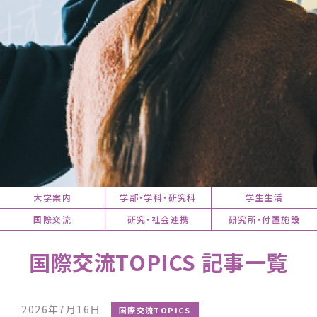
大学案内
学部・学科・研究科
学生生活
国際交流
研究・社会連携
研究所・付置施設
国際交流TOPICS 記事一覧
2026年7月16日
国際交流TOPICS