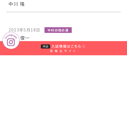
中川 隆
2023年5月18日
中村の知の源
野上 俊一
1 / 3
1
2
3
»